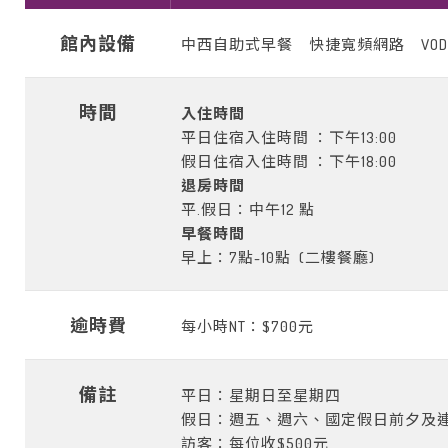
館內設備
中西自助式早餐 快捷寬頻網路
VO
時間
入住時間
平日住宿入住時間 ：下午
13:00
假日住宿入住時間 ：下午
18:00
退房時間
平
.
假日：中午
12
點
早餐時間
早上：
7
點
-10
點
(
二樓餐廳
)
逾時費
每小時
NT
：
$700
元
備註
平日：星期日至星期四
假日：週五、週六、國定假日前夕及
訪客：每位收
$500
元