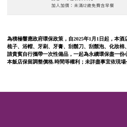
加人加價：未滿
12
歲免費含早餐
為積極響應政府環保政策，自
2025
年
1
月
1
日起，本酒
梳子、浴帽、牙刷、牙膏、刮鬍刀、刮鬍泡、化妝棉
請貴賓自行攜帶一次性備品，一起為永續環保盡一份
本飯店保留調整價格
.
時間等權利；未詳盡事宜依現場