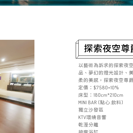
探索夜空尊
以藝術為訴求的探索夜
品、夢幻的燈光設計、
柔的美感，探索夜空尊
定價：$7580+10%
床型：180cm*210cm
MINI BAR (點心.飲料)
獨立沙發區
KTV環繞音響
乾溼分離
按摩浴缸