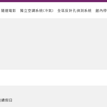
D
隨選電影 獨立空調系統
(
冷氣
)
全區反針孔偵測系統 館內停
連續假日