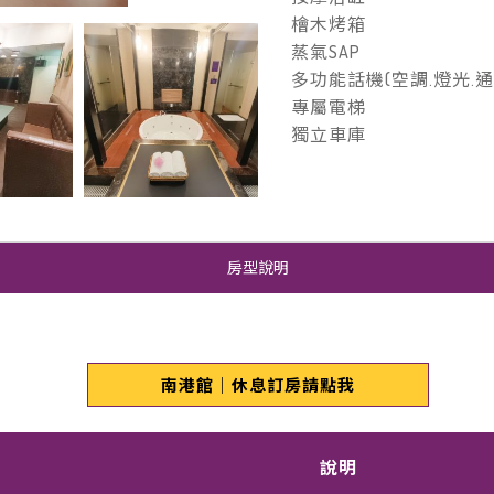
檜木烤箱
蒸氣SAP
多功能話機(空調.燈光.通
專屬電梯
獨立車庫
房型說明
南港館｜休息訂房請點我
說明