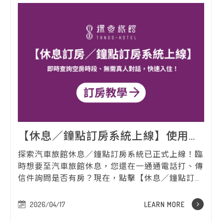
【休息／鐘點訂房系統上線】使用教
學- 即時查詢空房時段、無需真人對
探索汽車旅館休息／鐘點訂房系統已正式上線！臨
話 快速入住！
時想要至汽車旅館休息，您還在一通通電話打、傳
信件詢問是否有房？現在，點擊【休息／鐘點訂
房】按鈕，進入訂房頁面查看空房時段，一鍵選取
時段付款下訂，真人零接觸就完成訂房即可在預訂
2026/04/17
LEARN MORE
時段入住！點擊本文快速了解如何使用本系統。