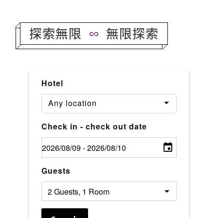
探索無限
無限探索
Hotel
Any location
Check in - check out date
Guests